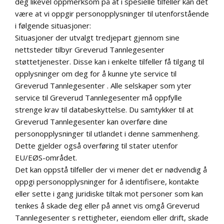
deg likevel oppmerksom på at i spesielle tilfeller kan det
være at vi oppgir personopplysninger til utenforstående
i følgende situasjoner:
Situasjoner der utvalgt tredjepart gjennom sine
nettsteder tilbyr Greverud Tannlegesenter
støttetjenester. Disse kan i enkelte tilfeller få tilgang til
opplysninger om deg for å kunne yte service til
Greverud Tannlegesenter . Alle selskaper som yter
service til Greverud Tannlegesenter må oppfylle
strenge krav til databeskyttelse. Du samtykker til at
Greverud Tannlegesenter kan overføre dine
personopplysninger til utlandet i denne sammenheng.
Dette gjelder også overføring til stater utenfor
EU/EØS-området.
Det kan oppstå tilfeller der vi mener det er nødvendig å
oppgi personopplysninger for å identifisere, kontakte
eller sette i gang juridiske tiltak mot personer som kan
tenkes å skade deg eller på annet vis omgå Greverud
Tannlegesenter s rettigheter, eiendom eller drift, skade