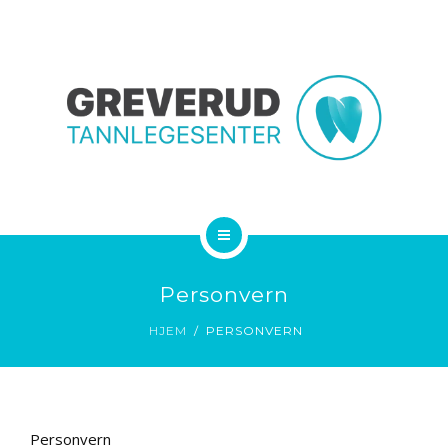
TJENESTER
PRISER
TIMEBESTILLING
KONTAKT OSS
HJEM
Personvern
OM OSS
HJEM
PERSONVERN
TJENESTER
PRISER
Personvern