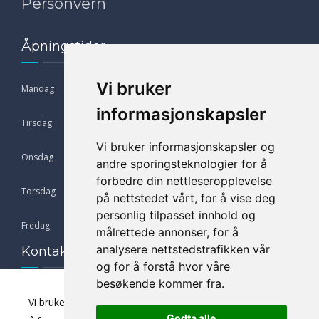
Personvern
Åpningstider
Vi bruker
Mandag
09:00 - 17:00
informasjonskapsler
Tirsdag
09:00 - 17:00
Vi bruker informasjonskapsler og
Onsdag
09:00 - 17:00
andre sporingsteknologier for å
forbedre din nettleseropplevelse
Torsdag
09:00 - 17:00
på nettstedet vårt, for å vise deg
personlig tilpasset innhold og
Fredag
09:00 - 17:00
målrettede annonser, for å
analysere nettstedstrafikken vår
Kontaktinfo
og for å forstå hvor våre
besøkende kommer fra.
Adresse: Flåtestadveien 3, 1415 Oppegård
Vi bruker informasjonskapsler for å få nettstedet vårt til
Telefon:
66 80 35 29
Godta alle